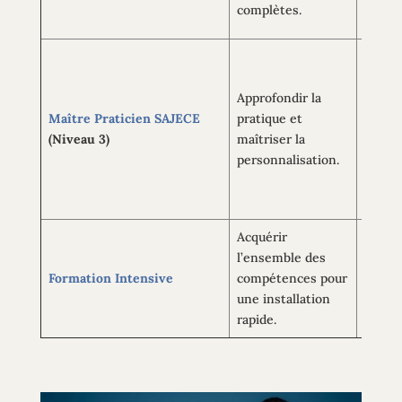
complètes.
Ce pr
aux pr
Approfondir la
perfec
Maître Praticien SAJECE
pratique et
compét
(Niveau 3)
maîtriser la
conce
personnalisation.
person
l’obse
incon
Acquérir
l’ensemble des
Perso
Formation Intensive
compétences pour
rapide
une installation
dispon
rapide.