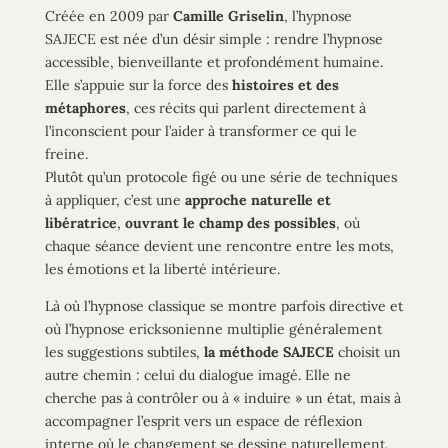
Créée en 2009 par
Camille Griselin
, l’hypnose
SAJECE est née d’un désir simple : rendre l’hypnose
accessible, bienveillante et profondément humaine.
Elle s’appuie sur la force des
histoires et des
métaphores
, ces récits qui parlent directement à
l’inconscient pour l’aider à transformer ce qui le
freine.
Plutôt qu’un protocole figé ou une série de techniques
à appliquer, c’est une
approche
naturelle et
libératrice
,
ouvrant le champ des possibles
, où
chaque séance devient une rencontre entre les mots,
les émotions et la liberté intérieure.
Là où l’hypnose classique se montre
parfois
directive et
où l’hypnose ericksonienne multiplie
généralement
les suggestions subtiles,
la méthode SAJECE
choisit un
autre chemin : celui du dialogue imagé. Elle ne
cherche pas à contrôler ou à « induire » un état, mais à
accompagner l’esprit vers
un espace de réflexion
interne
où le changement se dessine
naturellement.