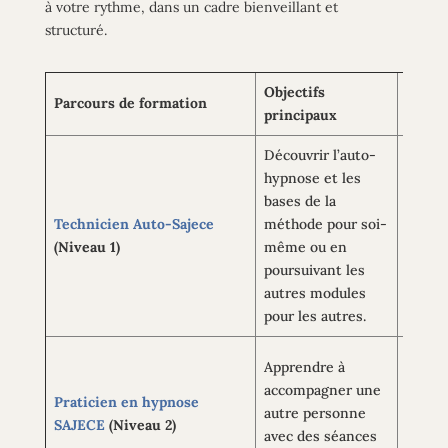
à votre rythme, dans un cadre bienveillant et
structuré.
Objectifs
Parcours de formation
Pour q
principaux
Découvrir l’auto-
hypnose et les
bases de la
Technicien Auto-Sajece
méthode pour soi-
Les dé
(Niveau 1)
même ou en
person
poursuivant les
autres modules
pour les autres.
Apprendre à
Ceux q
accompagner une
Praticien en hypnose
métier
autre personne
SAJECE
(Niveau 2)
hypno
avec des séances
accom