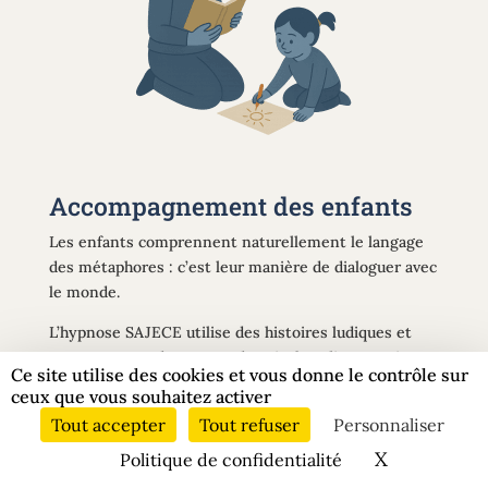
Accompagnement des enfants
Les enfants comprennent naturellement le langage
des métaphores : c’est leur manière de dialoguer avec
le monde.
L’hypnose SAJECE utilise des histoires ludiques et
rassurantes — dragons endormis, boucliers magiques,
Ce site utilise des cookies et vous donne le contrôle sur
étoiles protectrices — pour apaiser les peurs, les
ceux que vous souhaitez activer
cauchemars ou les difficultés scolaires.
Tout accepter
Tout refuser
Personnaliser
Acception de Calendly
Les séances deviennent des jeux d’imagination qui
X
Masquer le
nécessaire pour réserver
Politique de confidentialité
redonnent confiance et autonomie.