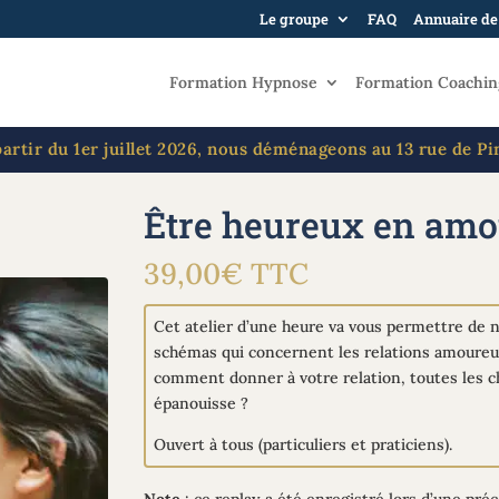
Le groupe
FAQ
Annuaire de
Formation Hypnose
Formation Coachin
artir du 1er juillet 2026, nous déménageons au 13 rue de Pi
Être heureux en amo
39,00
€
TTC
Cet atelier d’une heure va vous permettre de n
schémas qui concernent les relations amoureus
comment donner à votre relation, toutes les ch
épanouisse ?
Ouvert à tous (particuliers et praticiens).
Note
: ce replay a été enregistré lors d’une pré