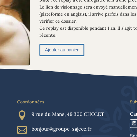
Le lien de visionnage sera envoyé manuellement 
(plateforme en anglais), il arrive parfois dans l
vérifier ce dossier.
Ce replay est disponible pendant 1 an. Il s’agit 
récente.
A
Ajouter au panier
l
t
e
r
n
a
t
Coordonnées
Sui
i
v

Cam
9 rue du Mans, 49 300 CHOLET
e
:

bonjour@groupe-sajece.fr
Sé