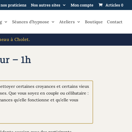
 nos praticiens
Nos autres sites
Mon compte
Articles 0
g
Séances d’hypnose
Ateliers
Boutique
Contact
neau à Cholet.
ur – 1h
ettoyer certaines croyances et certains vieux
es. Que vous soyez en couple ou célibataire :
ances qu’elle fonctionne et qu’elle vous
cédente session avec des participants.